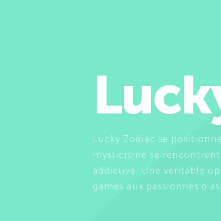
L
u
c
k
Lucky Zodiac se positionn
mysticisme se rencontrent
addictive. Une véritable op
games aux passionnés d'as